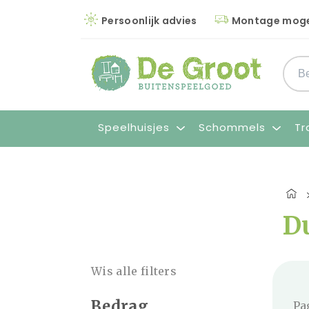
Persoonlijk advies
Montage moge
Speelhuisjes
Schommels
Tr
D
Wis alle filters
Bedrag
Pa