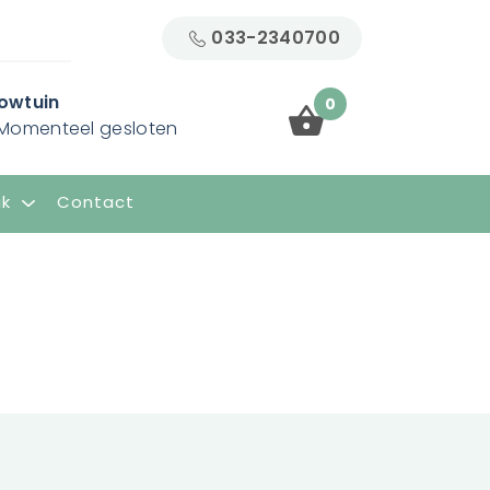
033-2340700
owtuin
0
Momenteel gesloten
ik
Contact