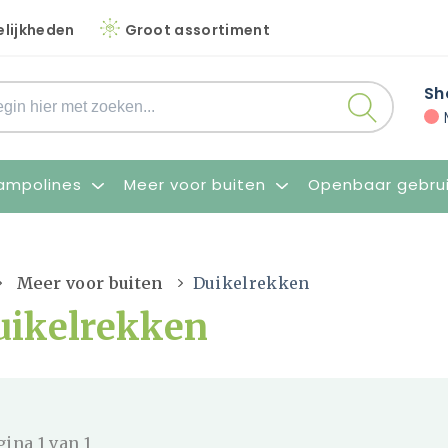
lijkheden
Groot assortiment
Sh
ampolines
Meer voor buiten
Openbaar gebru
Meer voor buiten
Duikelrekken
uikelrekken
gina 1 van 1