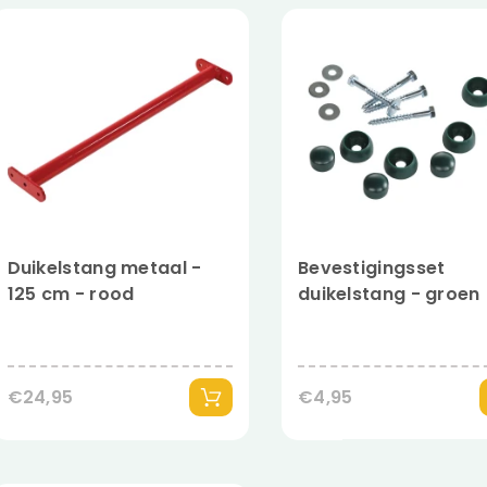
Duikelstang metaal -
Bevestigingsset
125 cm - rood
duikelstang - groen
€24,95
€4,95