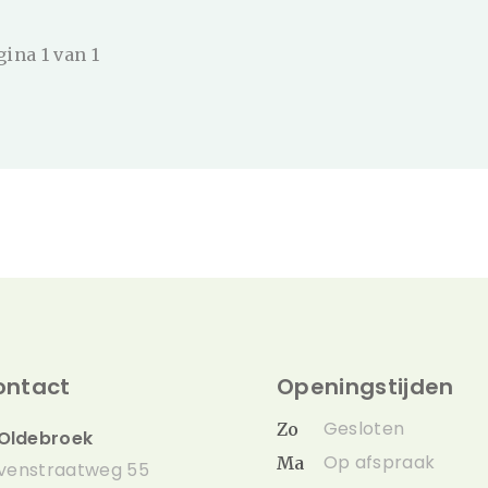
gina 1 van 1
ontact
Openingstijden
Gesloten
Zo
Oldebroek
Op afspraak
Ma
venstraatweg 55