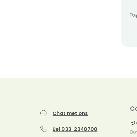
Pa
C
Chat met ons
Bel 033-2340700
Bo