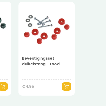
Bevestigingsset
duikelstang - rood
€4,95