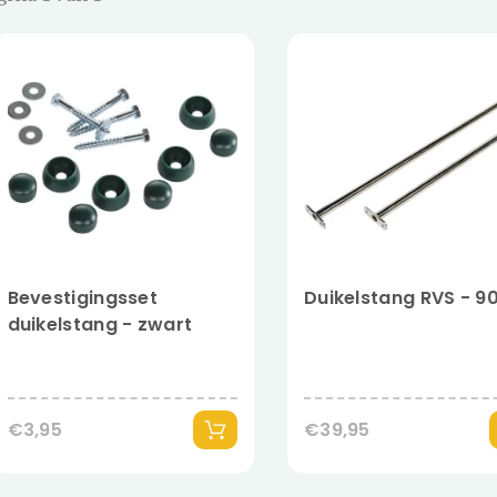
Bevestigingsset
Duikelstang RVS - 
duikelstang - zwart
€3,95
€39,95