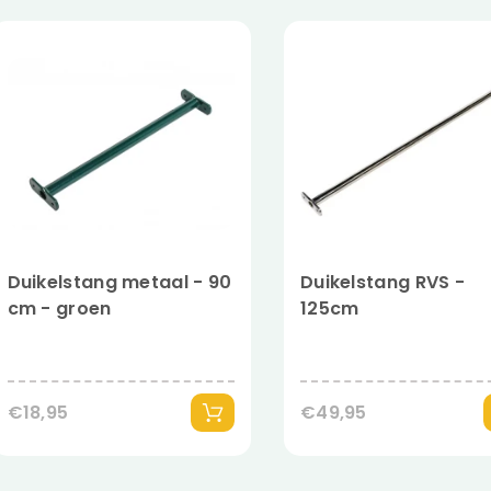
Duikelstang metaal - 90
Duikelstang RVS -
cm - groen
125cm
€18,95
€49,95