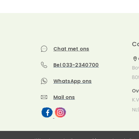
C
Chat met ons
Bel 033-2340700
Bo
80
WhatsApp ons
Ov
Mail ons
K.
NL