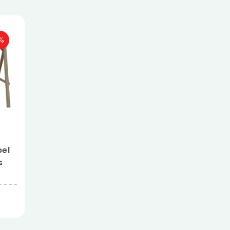
%
el
s