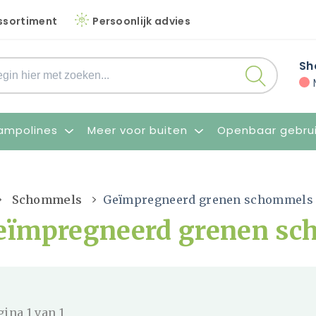
ssortiment
Persoonlijk advies
Sh
ampolines
Meer voor buiten
Openbaar gebru
Schommels
Geïmpregneerd grenen schommels
eïmpregneerd grenen s
gina 1 van 1