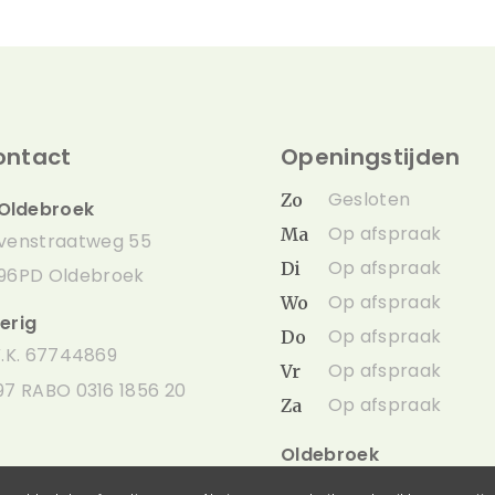
ontact
Openingstijden
Gesloten
Zo
Oldebroek
Op afspraak
Ma
venstraatweg 55
Op afspraak
Di
96PD Oldebroek
Op afspraak
Wo
erig
Op afspraak
Do
V.K. 67744869
Op afspraak
Vr
97 RABO 0316 1856 20
Op afspraak
Za
Oldebroek
Afhalen op afspraak