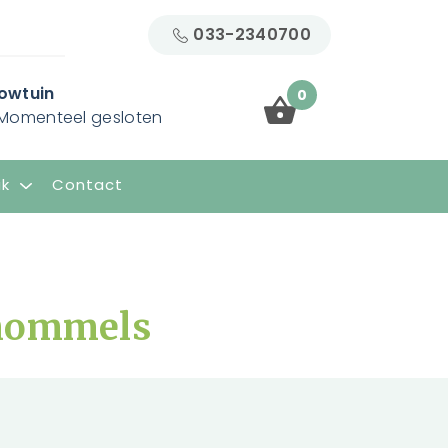
033-2340700
owtuin
0
Momenteel gesloten
ik
Contact
chommels