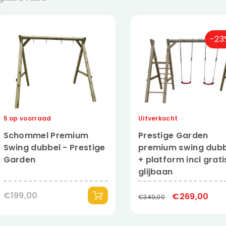
-23
5 op voorraad
Uitverkocht
Schommel Premium
Prestige Garden
Swing dubbel - Prestige
premium swing dubb
Garden
+ platform incl grati
glijbaan
€199,00
€269,00
€349,00