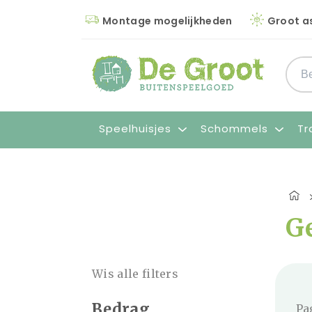
Montage mogelijkheden
Groot a
Speelhuisjes
Schommels
Tr
G
Wis alle filters
Bedrag
Pa