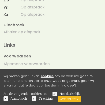
Op afspraak
Vr
Op afspraak
Za
Oldebroek
Afhalen op afspraak
Links
Voorwaarden
Algemene voorwaarden
Cookie Beleid
Wij maken gebruik van
cookies
om de website goed te
Privacy Beleid
laten functioneren. Als je onze website gebruikt, gaan wij
ervan uit dat je daarvoor toestemming geeft.
Klantenservice
Sta de volgende cookies toe
Noodzakelijk
Klantenservice
Analytisch
Tracking
ACCEPTEREN
Betalen