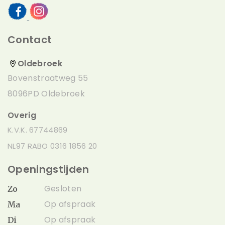
aluminium voetbaldoelen!
Standaard inbegrepen
Contact
Aluminium voetbaldoel
(220x120cm)
Oldebroek
Bovenstraatweg 55
8096PD Oldebroek
Overig
K.V.K. 67744869
NL97 RABO 0316 1856 20
Openingstijden
Gesloten
Zo
Op afspraak
Ma
Op afspraak
Di