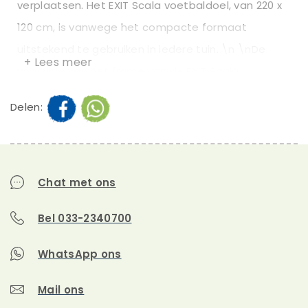
verplaatsen. Het EXIT Scala voetbaldoel, van 220 x
120 cm, is vanwege het compacte formaat
uitstekend te gebruiken in iedere tuin. \n \nDe
+ Lees meer
voorzijde van het frame van de EXIT Scala
voetbaldoelen is geanodiseerd, dit betekent dat
Delen:
het frame een extra beschermede toplaag heeft
voor een lange levensduur en een mooie
uitstraling. De achterzijde van het frame is
gepoedercoat voor een perfecte afwerking van
Chat met ons
het voetbaldoel. Het stevige net van de EXIT Scala
Bel 033-2340700
is zwart en eenvoudig te monteren met zwarte
kunststof haken die in het profiel gemonteerd zijn.
WhatsApp ons
Dus train je baltechniek en word de beste
Mail ons
voetballer van het veld met de EXIT Scala