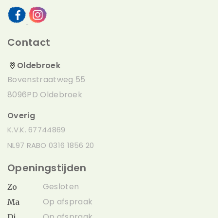
Contact
Oldebroek
Bovenstraatweg 55
8096PD Oldebroek
Overig
K.V.K. 67744869
NL97 RABO 0316 1856 20
Openingstijden
Gesloten
Zo
Op afspraak
Ma
Op afspraak
Di