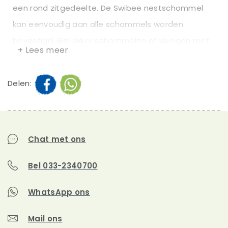
een rond zitgedeelte. De Swibee nestschommel
kan eenvoudig aan alle schommels worden
bevestigd. Ga lekker schommelen of loungen met
+ Lees meer
z’n tweeën, met de KBT Swibee nestschommels is
het allemaal mogelijk!
Delen:
Chat met ons
Bel 033-2340700
WhatsApp ons
Mail ons