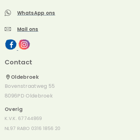
Het houten speelhuis Funny L wordt geleverd
WhatsApp ons
zonder dakleer!
Mail ons
Het speelhuis is ook zelf af te halen (met een
aanhanger). De afmetingen van het pakket zijn
circa: 185 x 120 x 45 cm.
Contact
Oldebroek
Bovenstraatweg 55
8096PD Oldebroek
Overig
K.V.K. 67744869
NL97 RABO 0316 1856 20