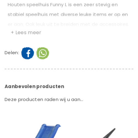
Houten speelhuis Funny L is een zeer stevig en
stabiel speelhuis met diverse leuke items er op en
er aan. Ook leuk uit te breiden met de accessoires.
+ Lees meer
Bordes van 59 cm hoog is
voorzien van reliëf planken. Hier
Delen:
past een glijbaan aan van 130cm;
Stevig hekwerk / balustrade;
Traptredes zijn ingekeept voor
een stabiele en veilige toegang
Aanbevolen producten
tot het speelhuis;
Deze producten raden wij u aan…
2 halve deurtjes met veilige
sluitingen (vingerbeknelling
beveiliging);
1 zijwand is voorzien van een