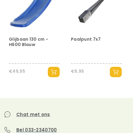
raamkozijn met luiken
(vingerbeknelling beveiliging);
Voorwand is inclusief raam met
roedes en is voorzien van veilig
plexiglas;
Glijbaan 130 cm -
Paalpunt 7x7
H600 Blauw
Het dak is rondom afgewerkt met
latten en mooie brede boeidelen;
Speelhuis is in zijn geheel
geïmpregneerd voor een lange
€49,95
€6,95
levensduur;
Het bloembakje aan de zijkant
geeft een leuke sfeer aan het
speelhuis.
Chat met ons
Afmetingen: L178 x B168 x H213 cm
(inclusief trap)
Bel 033-2340700