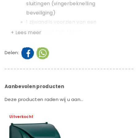
sluitingen (vingerbeknelling
beveiliging)
1 zijwand is voorzien van een
raamkozijn met luiken
+ Lees meer
(vingerbeknelling beveiliging)
Voorwand is inclusief raam met
Delen:
roedes en is voorzien van veilig
plexiglas
Het dak is rondom afgewerkt met
Aanbevolen producten
latten en mooie brede boeidelen
Speelhuis is in zijn geheel
Deze producten raden wij u aan…
geïmpregneerd voor een lange
levensduur
Uitverkocht
Het bloembakje aan de zijkant
geeft een leuke sfeer aan het