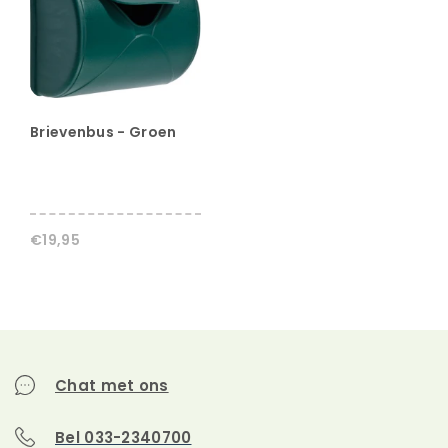
speelhuis
Het houten speelhuis Funny M wordt geleverd
exclusief dakleer!
De afmetingen van het pakket
zijn circa: 185 x 120 x 45 cm.
Brievenbus - Groen
€19,95
Chat met ons
Bel 033-2340700