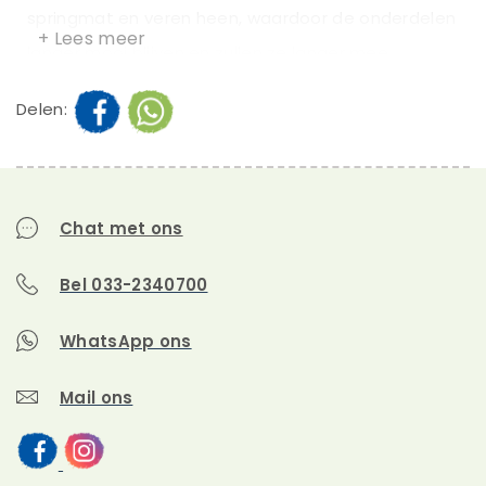
springmat en veren heen, waardoor de onderdelen
+ Lees meer
langer mooi blijven en zullen ze langer mee
gaan. Daarnaast is een trampoline afdekhoes
Delen:
handig omdat hij zorgt dat de trampoline na een
regenbui zo goed als droog is en na het
verwijderen hiervan kan er vrijwel direct
gesprongen worden. De afdekhoes voorkomt ook
Chat met ons
dat de trampoline heel vies wordt, door
Bel 033-2340700
bijvoorbeeld bladeren of bloesem van omstaande
bomen.
WhatsApp ons
Een trampoline afdekhoes voor
Mail ons
een langere houdbaarheid van je
trampoline onderdelen.